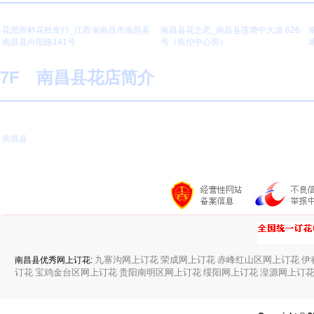
花思雨鲜花批发行_江西省南昌市南昌县
南昌县花之恋_南昌县莲塘中大道 626
南昌县向阳路141号
号（疾控中心旁）
7F 南昌县花店简介
南昌县
九寨沟网上订花
荣成网上订花
赤峰红山区网上订花
伊
南昌县优秀网上订花:
订花
宝鸡金台区网上订花
贵阳南明区网上订花
绥阳网上订花
湟源网上订