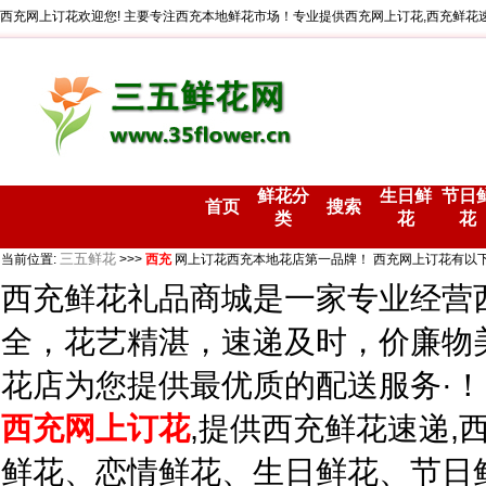
西充网上订花欢迎您! 主要专注西充本地鲜花市场！专业提供西充网上订花,西充鲜花速
鲜花分
生日鲜
节日
首页
搜索
类
花
花
三五鲜花
当前位置:
>>>
西充
网上订花西充本地花店第一品牌！ 西充网上订花有以
西充鲜花礼品商城是一家专业经营
全，花艺精湛，速递及时，价廉物
花店为您提供最优质的配送服务·！
西充网上订花
,提供西充鲜花速递,
鲜花、恋情鲜花、生日鲜花、节日