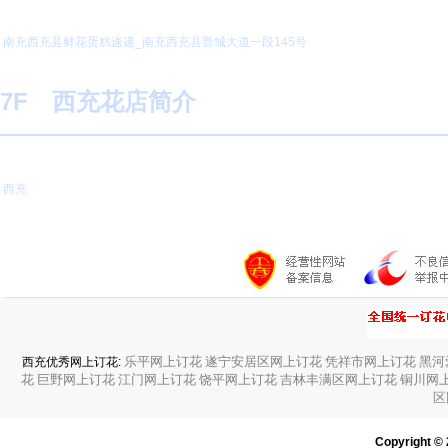
南充西充县鲜花蛋糕速递_南充西充县晋城大道一段145号
7F 西充花店简介
西充
乐平网上订花
遂宁安居区网上订花
凭祥市网上订花
黑河
西充优秀网上订花:
花
巨野网上订花
江门网上订花
饶平网上订花
吉林丰满区网上订花
铜川网
区
Copyright ©