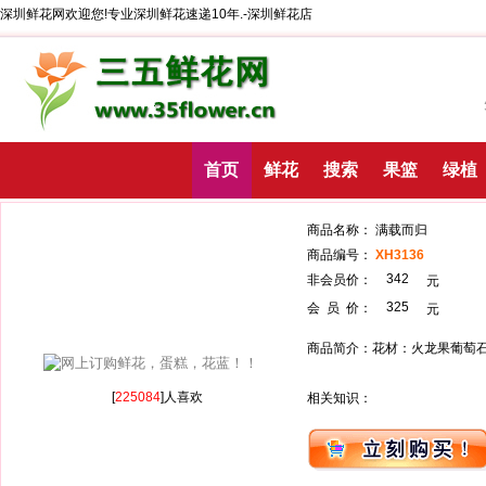
深圳鲜花网欢迎您!专业深圳鲜花速递10年.-深圳鲜花店
首页
鲜花
搜索
果篮
绿植
商品名称： 满载
商品编号：
XH3136
342
非会员价：
325
会 员 价：
商品简介：花材：火龙果葡萄
[
225084
]人喜欢
相关知识：