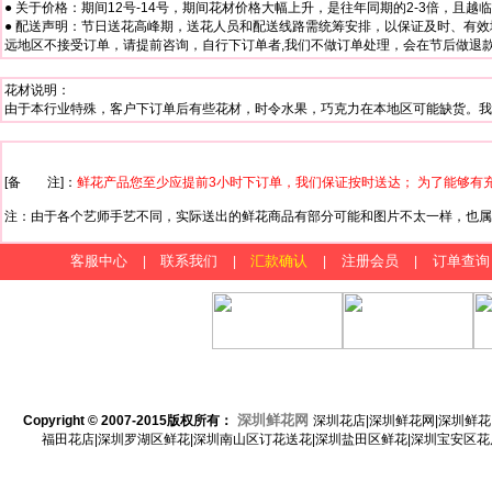
● 关于价格：期间12号-14号，期间花材价格大幅上升，是往年同期的2-3倍，且
● 配送声明：节日送花高峰期，送花人员和配送线路需统筹安排，以保证及时、有效
远地区不接受订单，请提前咨询，自行下订单者,我们不做订单处理，会在节后做退款处理
花材说明：
由于本行业特殊，客户下订单后有些花材，时令水果，巧克力在本地区可能缺货。我
[备 注]：
鲜花产品您至少应提前3小时下订单，我们保证按时送达； 为了能够有
注：由于各个艺师手艺不同，实际送出的鲜花商品有部分可能和图片不太一样，也属
客服中心
联系我们
汇款确认
注册会员
订单查询
|
|
|
|
深圳鲜花网
Copyright © 2007-2015
版权所有：
深圳花店|深圳鲜花网|深圳鲜花
福田花店|深圳罗湖区鲜花|深圳南山区订花送花|深圳盐田区鲜花|深圳宝安区花店