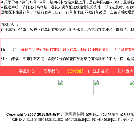
● 关于价格：期间12号-14号，期间花材价格大幅上升，是往年同期的2-3倍，且
● 配送声明：节日送花高峰期，送花人员和配送线路需统筹安排，以保证及时、有效
远地区不接受订单，请提前咨询，自行下订单者,我们不做订单处理，会在节后做退款处理
花材说明：
由于本行业特殊，客户下订单后有些花材，时令水果，巧克力在本地区可能缺货。我
[备 注]：
鲜花产品您至少应提前3小时下订单，我们保证按时送达； 为了能够有
注：由于各个艺师手艺不同，实际送出的鲜花商品有部分可能和图片不太一样，也属
客服中心
联系我们
汇款确认
注册会员
订单查询
|
|
|
|
深圳鲜花网
Copyright © 2007-2015
版权所有：
深圳花店|深圳鲜花网|深圳鲜花
福田花店|深圳罗湖区鲜花|深圳南山区订花送花|深圳盐田区鲜花|深圳宝安区花店