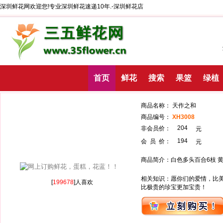
深圳鲜花网欢迎您!专业深圳鲜花速递10年.-深圳鲜花店
首页
鲜花
搜索
果篮
绿植
商品名称： 天作
商品编号：
XH3008
204
非会员价：
194
会 员 价：
商品简介：白色多头百合6枝 黄
相关知识：愿你们的爱情，比
[
199678
]人喜欢
比极贵的珍宝更加宝贵！