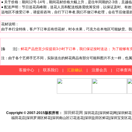
● 关于价格：期间12号-14号，期间花材价格大幅上升，是往年同期的2-3倍，且
● 配送声明：节日送花高峰期，送花人员和配送线路需统筹安排，以保证及时、有效
远地区不接受订单，请提前咨询，自行下订单者,我们不做订单处理，会在节后做退款处理
花材说明：
由于本行业特殊，客户下订单后有些花材，时令水果，巧克力在本地区可能缺货。我
[备 注]：
鲜花产品您至少应提前3小时下订单，我们保证按时送达； 为了能够有
注：由于各个艺师手艺不同，实际送出的鲜花商品有部分可能和图片不太一样，也属
客服中心
联系我们
汇款确认
注册会员
订单查询
|
|
|
|
深圳鲜花网
Copyright © 2007-2015
版权所有：
深圳花店|深圳鲜花网|深圳鲜花
福田花店|深圳罗湖区鲜花|深圳南山区订花送花|深圳盐田区鲜花|深圳宝安区花店