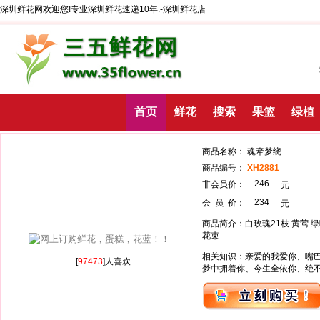
深圳鲜花网欢迎您!专业深圳鲜花速递10年.-深圳鲜花店
首页
鲜花
搜索
果篮
绿植
商品名称： 魂牵
商品编号：
XH2881
246
非会员价：
234
会 员 价：
商品简介：白玫瑰21枝 黄莺
花束
相关知识：亲爱的我爱你、嘴
[
97473
]人喜欢
梦中拥着你、今生全依你、绝