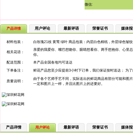
微信:
用户评论
最新评语
荣誉证书
媒体报
产品详情
材料包装：
白玫瑰21枝 黄莺 绿叶 商品包装：内层白色棉纸，外层绿色皱
亲爱的我爱你、嘴巴想吻你、眼睛想看你、两手想抱你、心里总
相关花语：
你。
配送范围：
本产品全国各地均可送达
下单备注：
鲜花产品您至少应提前3小时下订单，我们保证按时送达； 为
由于各个艺师手艺不同，实际送出的鲜花商品有部分可能和图片
质量说明：
一定和图片上一样，并且比图片上的还要好。
产品详情
最新评语
荣誉证书
媒体报
用户评论