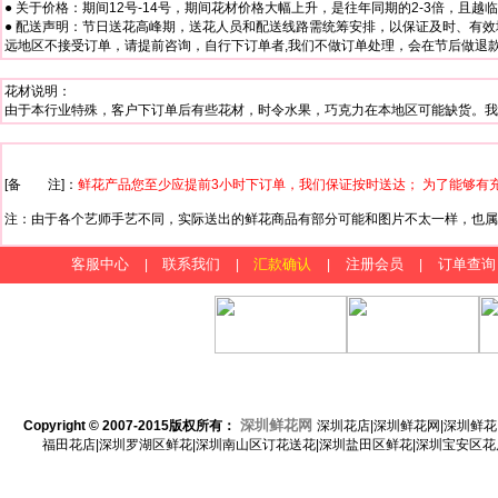
● 关于价格：期间12号-14号，期间花材价格大幅上升，是往年同期的2-3倍，且
● 配送声明：节日送花高峰期，送花人员和配送线路需统筹安排，以保证及时、有效
远地区不接受订单，请提前咨询，自行下订单者,我们不做订单处理，会在节后做退款处理
花材说明：
由于本行业特殊，客户下订单后有些花材，时令水果，巧克力在本地区可能缺货。我
[备 注]：
鲜花产品您至少应提前3小时下订单，我们保证按时送达； 为了能够有
注：由于各个艺师手艺不同，实际送出的鲜花商品有部分可能和图片不太一样，也属
客服中心
联系我们
汇款确认
注册会员
订单查询
|
|
|
|
深圳鲜花网
Copyright © 2007-2015
版权所有：
深圳花店|深圳鲜花网|深圳鲜花
福田花店|深圳罗湖区鲜花|深圳南山区订花送花|深圳盐田区鲜花|深圳宝安区花店