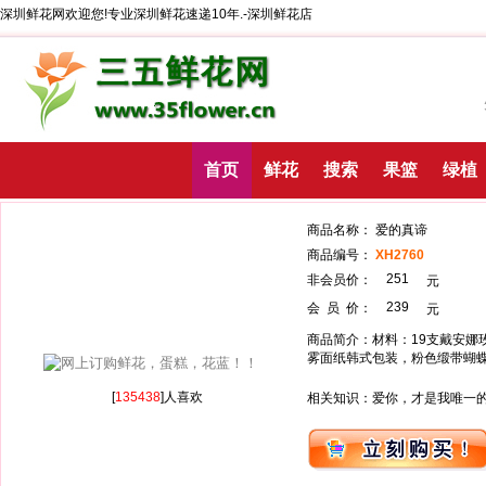
深圳鲜花网欢迎您!专业深圳鲜花速递10年.-深圳鲜花店
首页
鲜花
搜索
果篮
绿植
商品名称： 爱的
商品编号：
XH2760
251
非会员价：
239
会 员 价：
商品简介：材料：19支戴安娜
雾面纸韩式包装，粉色缎带蝴
[
135438
]人喜欢
相关知识：爱你，才是我唯一