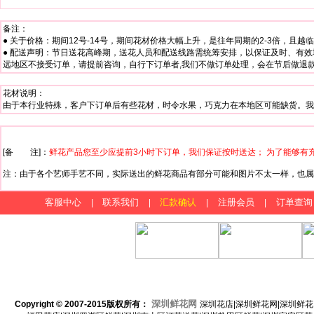
备注：
● 关于价格：期间12号-14号，期间花材价格大幅上升，是往年同期的2-3倍，且
● 配送声明：节日送花高峰期，送花人员和配送线路需统筹安排，以保证及时、有效
远地区不接受订单，请提前咨询，自行下订单者,我们不做订单处理，会在节后做退款处理
花材说明：
由于本行业特殊，客户下订单后有些花材，时令水果，巧克力在本地区可能缺货。我
[备 注]：
鲜花产品您至少应提前3小时下订单，我们保证按时送达； 为了能够有
注：由于各个艺师手艺不同，实际送出的鲜花商品有部分可能和图片不太一样，也属
客服中心
联系我们
汇款确认
注册会员
订单查询
|
|
|
|
深圳鲜花网
Copyright © 2007-2015
版权所有：
深圳花店|深圳鲜花网|深圳鲜花