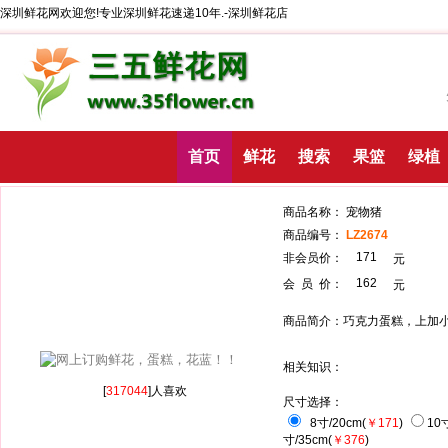
深圳鲜花网欢迎您!专业深圳鲜花速递10年.-深圳鲜花店
首页
鲜花
搜索
果篮
绿植
商品名称： 宠物
商品编号：
LZ2674
171
非会员价：
162
会 员 价：
商品简介：巧克力蛋糕，上加
相关知识：
[
317044
]人喜欢
尺寸选择：
8寸/20cm(
￥171
)
10寸
寸/35cm(
￥376
)