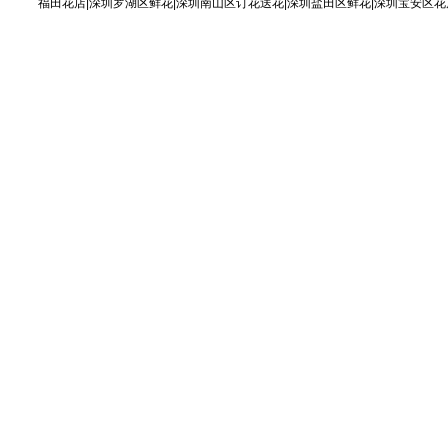
福田花店|深圳罗湖区鲜花|深圳南山区订花送花|深圳盐田区鲜花|深圳宝安区花店