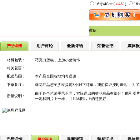
16寸/40cm(
￥461
)
18
微信:
用户评论
最新评语
荣誉证书
媒体报
产品详情
材料包装：
巧克力蛋糕，上加小猪装饰
相关花语：
配送范围：
本产品全国各地均可送达
下单备注：
鲜花产品您至少应提前3小时下订单，我们保证按时送达； 为
由于各个艺师手艺不同，实际送出的鲜花商品有部分可能和图片
质量说明：
一定和图片上一样，并且比图片上的还要好。
产品详情
最新评语
荣誉证书
媒体报
用户评论