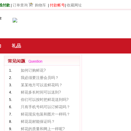
线付款
订单查询
购物车
付款帐号
收藏网址
|
|
|
:
力
礼品
如何订购鲜花?
1.
我必须要注册会员吗？
2.
某某地方可以送鲜花吗？
3.
鲜花多长时间可以送到?
4.
你们可以按时把鲜花送到吗?
5.
只有手机号码可以订鲜花吗？
6.
鲜花现实包装和图片一样吗？
7.
鲜花花材能保证吗？
8.
鲜花的质量和网上一样呢?
9.