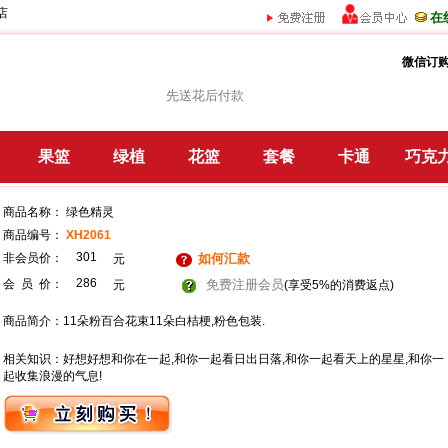
店
在
微信订购
先送花后付款
果篮
绿植
花篮
套餐
卡通
巧克
商品名称： 绿色精灵
商品编号：
XH2061
301
非会员价：
如何汇款
元
286
会 员 价：
免费注册会员
元
(享受5%的消费返点)
商品简介：11朵粉百合花束11朵白桔梗,粉色包装.
相关知识：好想好想和你在一起,和你一起看日出日落,和你一起看天上的星星,和你一
起收集浪漫的气息!