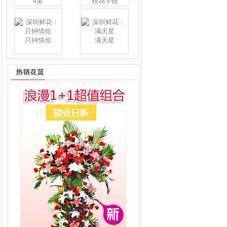
4束
枝花手链
只钟情你
满天星