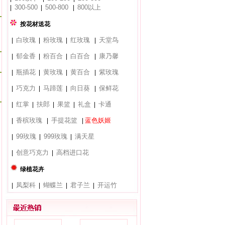
300-500
500-800
800以上
|
|
|
按花材送花
白玫瑰
粉玫瑰
红玫瑰
天堂鸟
|
|
|
|
郁金香
粉百合
白百合
康乃馨
|
|
|
|
瓶插花
黄玫瑰
黄百合
紫玫瑰
|
|
|
|
巧克力
马蹄莲
向日葵
保鲜花
|
|
|
|
红掌
扶郎
果篮
礼盒
卡通
|
|
|
|
|
香槟玫瑰
手提花篮
蓝色妖姬
|
|
|
99玫瑰
999玫瑰
满天星
|
|
|
创意巧克力
高档进口花
|
|
绿植花卉
凤梨科
蝴蝶兰
君子兰
开运竹
|
|
|
|