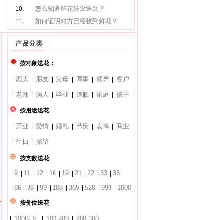
怎么知道鲜花送没送到？
10.
如何证明对方已经收到鲜花？
11.
按对象送花：
恋人
朋友
父母
同事
领导
客户
|
|
|
|
|
|
老师
病人
毕业
道歉
家庭
孩子
|
|
|
|
|
|
按用途送花
开业
爱情
婚礼
节庆
哀悼
商业
|
|
|
|
|
|
生日
探望
|
|
按支数送花
9
11
12
16
19
21
22
33
36
|
|
|
|
|
|
|
|
|
66
88
99
108
365
520
999
1000
|
|
|
|
|
|
|
|
按价位送花
100以下
100-200
200-300
|
|
|