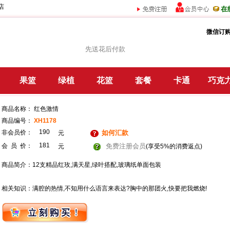
店
在
微信订购
先送花后付款
果篮
绿植
花篮
套餐
卡通
巧克
商品名称： 红色激情
商品编号：
XH1178
190
非会员价：
如何汇款
元
181
会 员 价：
免费注册会员
元
(享受5%的消费返点)
商品简介：12支精品红玫,满天星,绿叶搭配,玻璃纸单面包装
相关知识：满腔的热情,不知用什么语言来表达?胸中的那团火,快要把我燃烧!