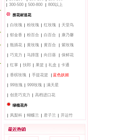
300-500
500-800
800以上
|
|
|
按花材送花
白玫瑰
粉玫瑰
红玫瑰
天堂鸟
|
|
|
|
郁金香
粉百合
白百合
康乃馨
|
|
|
|
瓶插花
黄玫瑰
黄百合
紫玫瑰
|
|
|
|
巧克力
马蹄莲
向日葵
保鲜花
|
|
|
|
红掌
扶郎
果篮
礼盒
卡通
|
|
|
|
|
香槟玫瑰
手提花篮
蓝色妖姬
|
|
|
99玫瑰
999玫瑰
满天星
|
|
|
创意巧克力
高档进口花
|
|
绿植花卉
凤梨科
蝴蝶兰
君子兰
开运竹
|
|
|
|