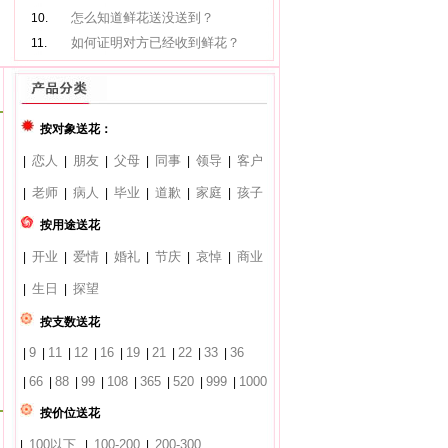
怎么知道鲜花送没送到？
10.
如何证明对方已经收到鲜花？
11.
按对象送花：
恋人
朋友
父母
同事
领导
客户
|
|
|
|
|
|
老师
病人
毕业
道歉
家庭
孩子
|
|
|
|
|
|
按用途送花
开业
爱情
婚礼
节庆
哀悼
商业
|
|
|
|
|
|
生日
探望
|
|
按支数送花
9
11
12
16
19
21
22
33
36
|
|
|
|
|
|
|
|
|
66
88
99
108
365
520
999
1000
|
|
|
|
|
|
|
|
按价位送花
100以下
100-200
200-300
|
|
|