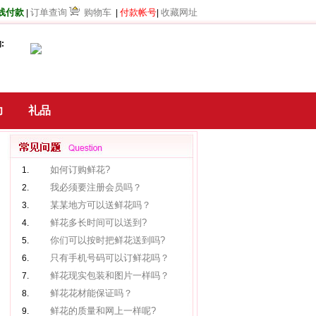
线付款
订单查询
购物车
付款帐号
收藏网址
|
|
|
:
力
礼品
如何订购鲜花?
1.
我必须要注册会员吗？
2.
某某地方可以送鲜花吗？
3.
鲜花多长时间可以送到?
4.
你们可以按时把鲜花送到吗?
5.
只有手机号码可以订鲜花吗？
6.
鲜花现实包装和图片一样吗？
7.
鲜花花材能保证吗？
8.
鲜花的质量和网上一样呢?
9.