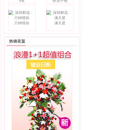
4束
枝花手链
只钟情你
满天星